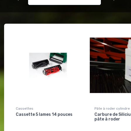
Cassettes
Pâte à roder cylindre
Cassette 5 lames 14 pouces
Carbure de Silici
pâte à roder