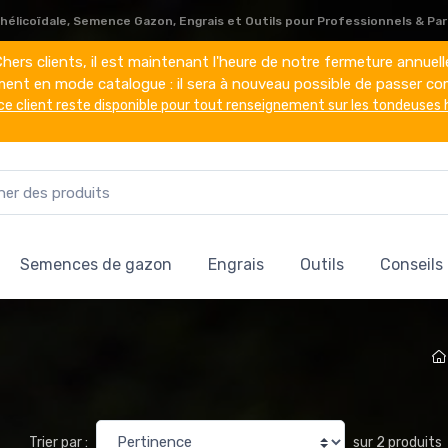
élicoïdale, Semence Gazon, Engrais et Outils pour Professionnels & Part
hers clients, il est maintenant l'heure de notre fermeture annuell
ement en mode catalogue : il sera à nouveau possible de passer co
ce client reste disponible pour tout renseignement sur les tondeuses 
Semences de gazon
Engrais
Outils
Conseils
sur 2 produits
Trier par :