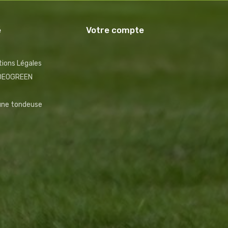
é
Votre compte
ions Légales
NDEOGREEN
 une tondeuse