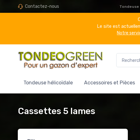
Contactez-nous
Tondeuse h
C
Le site est actuell
Notre servi
Tondeuse hélicoïdale
Accessoires et Pièces
Cassettes 5 lames