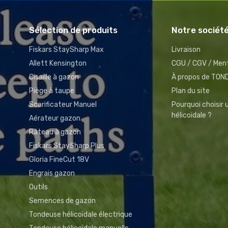
Sélection de produits
Notre sociét
Fiskars StaySharp Max
Livraison
Allett Kensington
CGU / CGV / Ment
Cisaille à gazon
À propos de TO
Piège à taupe
Plan du site
Scarificateur Manuel
Pourquoi choisir
hélicoïdale ?
Aérateur gazon
Râteau à gazon
Fiskars StaySharp Plus
Gloria FineCut 18V
Engrais gazon
Outils
Semences de gazon
Tondeuse hélicoïdale électrique