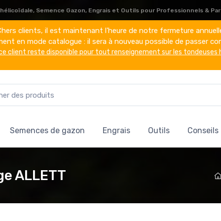
élicoïdale, Semence Gazon, Engrais et Outils pour Professionnels & Part
hers clients, il est maintenant l'heure de notre fermeture annuell
ement en mode catalogue : il sera à nouveau possible de passer co
ce client reste disponible pour tout renseignement sur les tondeuses 
Semences de gazon
Engrais
Outils
Conseils
ge ALLETT