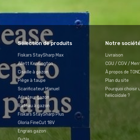
Sélection de produits
Notre sociét
Fiskars StaySharp Max
Livraison
Allett Kensington
CGU / CGV / Ment
Cisaille à gazon
À propos de TO
Piège à taupe
Plan du site
Scarificateur Manuel
Pourquoi choisir
hélicoïdale ?
Aérateur gazon
Râteau à gazon
Fiskars StaySharp Plus
Gloria FineCut 18V
Engrais gazon
Outils