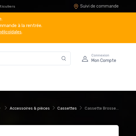
Suivi de commande
iculiers
e.
mmande à la rentrée.
hélicoïdales
.
Connexion
Mon Compte
Accessoires & pièces
Cassettes
Cassette Brosse...