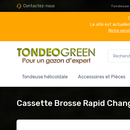
Contactez-nous
Tondeuse h
C
Le site est actuell
Notre servi
Tondeuse hélicoïdale
Accessoires et Pièces
Cassette Brosse Rapid Chan