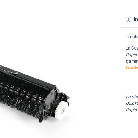
In
Proch
La Ca
Rapid
gamme
tonde
La pho
QuickC
Rapid