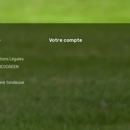
é
Votre compte
ions Légales
NDEOGREEN
 une tondeuse