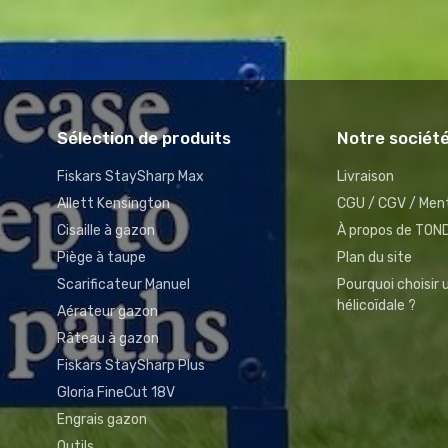
Sélection de produits
Notre sociét
Fiskars StaySharp Max
Livraison
Allett Kensington
CGU / CGV / Ment
Cisaille à gazon
À propos de TO
Piège à taupe
Plan du site
Scarificateur Manuel
Pourquoi choisir
hélicoïdale ?
Aérateur gazon
Râteau à gazon
Fiskars StaySharp Plus
Gloria FineCut 18V
Engrais gazon
Outils