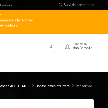
Suivi de commande
iculiers
e.
mmande à la rentrée.
hélicoïdales
.
Connexion
Mon Compte
achées ALLETT ATCO
Contre lames et Divers
Ressort de...