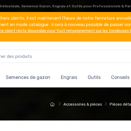
élicoïdale, Semence Gazon, Engrais et Outils pour Professionnels & Part
hers clients, il est maintenant l'heure de notre fermeture annuell
ement en mode catalogue : il sera à nouveau possible de passer co
ce client reste disponible pour tout renseignement sur les tondeuses 
Semences de gazon
Engrais
Outils
Conseils
Accessoires & pièces
Pièces dét