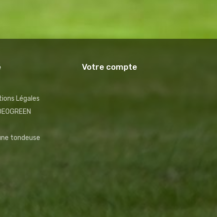
é
Votre compte
ions Légales
NDEOGREEN
 une tondeuse