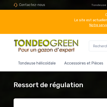
Contactez-nous
Tondeuse h
C
Le site est actuell
Notre servi
Tondeuse hélicoïdale
Accessoires et Pièces
Ressort de régulation