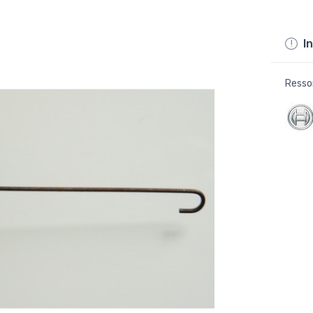
In
Resso