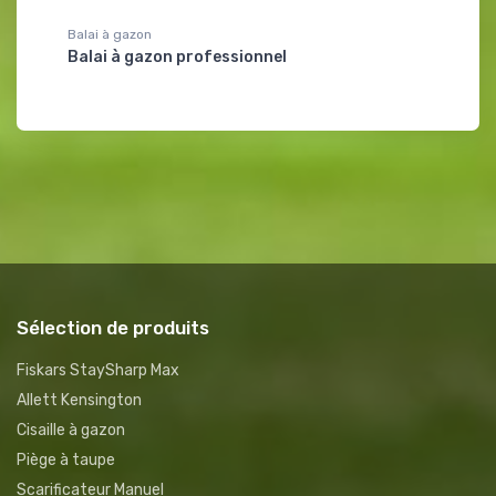
Balai à gazon
Râteau à 
Balai à gazon professionnel
Râteau 
Sélection de produits
Fiskars StaySharp Max
Allett Kensington
Cisaille à gazon
Piège à taupe
Scarificateur Manuel