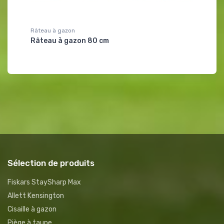
Râteau à gazon
Scarificat
Râteau à gazon 80 cm
Scarific
Sélection de produits
Fiskars StaySharp Max
Allett Kensington
Cisaille à gazon
Piège à taupe