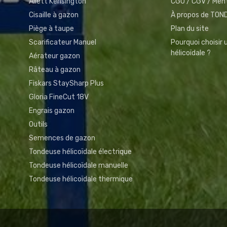
Allett Kensington
CGU / CGV / Ment
Cisaille à gazon
À propos de TO
Piège à taupe
Plan du site
Scarificateur Manuel
Pourquoi choisir
hélicoïdale ?
Aérateur gazon
Râteau à gazon
Fiskars StaySharp Plus
Gloria FineCut 18V
Engrais gazon
Outils
Semences de gazon
Tondeuse hélicoïdale électrique
Tondeuse hélicoïdale manuelle
Tondeuse hélicoïdale thermique