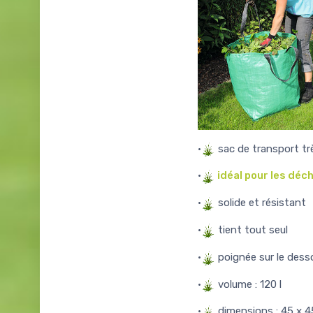
•
sac de transport trè
•
idéal pour les déc
•
solide et résistant
•
tient tout seul
•
poignée sur le desso
•
volume : 120 l
•
dimensions : 45 x 