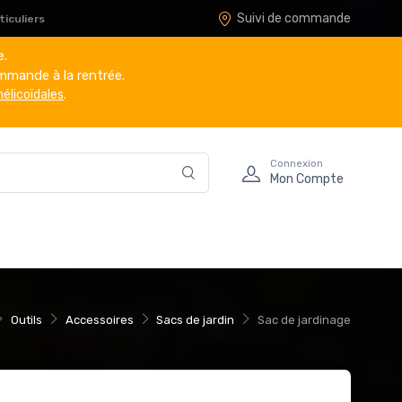
Suivi de commande
iculiers
e.
mmande à la rentrée.
hélicoïdales
.
Connexion
Mon Compte
Outils
Accessoires
Sacs de jardin
Sac de jardinage