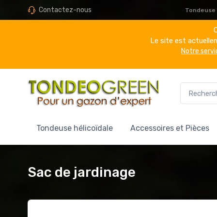
Contactez-nous
Tondeuse h
C
Le site est actuell
Notre servi
Tondeuse hélicoïdale
Accessoires et Pièces
Sac de jardinage