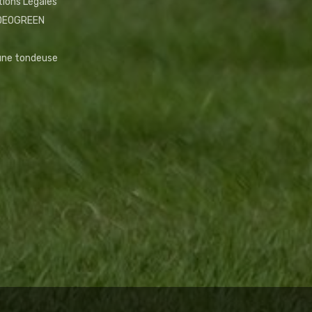
ions Légales
NDEOGREEN
 une tondeuse