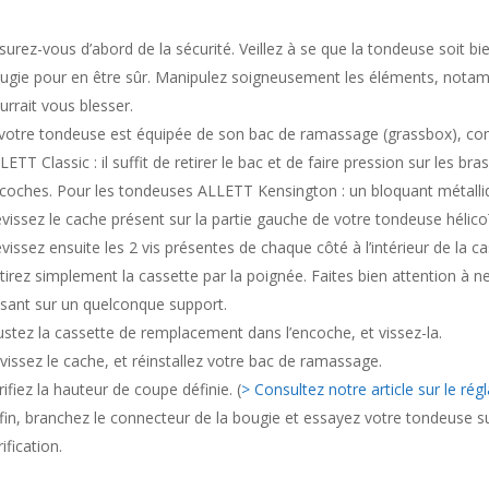
surez-vous d’abord de la sécurité. Veillez à se que la tondeuse soit bie
ugie pour en être sûr. Manipulez soigneusement les éléments, notamme
urrait vous blesser.
 votre tondeuse est équipée de son bac de ramassage (grassbox), co
LETT Classic : il suffit de retirer le bac et de faire pression sur les br
coches. Pour les tondeuses ALLETT Kensington : un bloquant métalliqu
vissez le cache présent sur la partie gauche de votre tondeuse hélico
vissez ensuite les 2 vis présentes de chaque côté à l’intérieur de la ca
tirez simplement la cassette par la poignée. Faites bien attention à 
sant sur un quelconque support.
ustez la cassette de remplacement dans l’encoche, et vissez-la.
vissez le cache, et réinstallez votre bac de ramassage.
rifiez la hauteur de coupe définie. (
> Consultez notre article sur le ré
fin, branchez le connecteur de la bougie et essayez votre tondeuse su
ification.