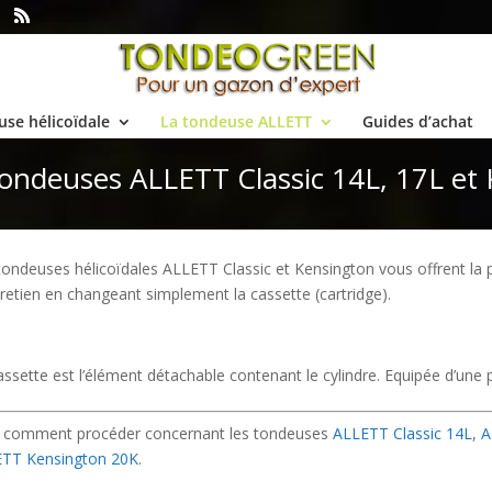
use hélicoïdale
La tondeuse ALLETT
Guides d’achat
tondeuses ALLETT Classic 14L, 17L et
tondeuses hélicoïdales ALLETT Classic et Kensington vous offrent la pos
tretien en changeant simplement la cassette (cartridge).
assette est l’élément détachable contenant le cylindre. Equipée d’une 
i comment procéder concernant les tondeuses
ALLETT Classic 14L
,
A
TT Kensington 20K
.