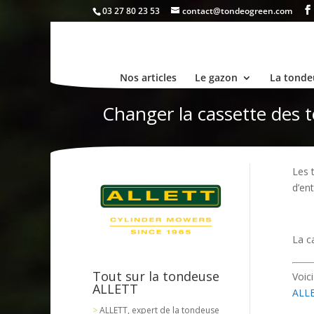
03 27 80 23 53
contact@tondeogreen.com
Nos articles
Le gazon
La tonde
Changer la cassette des 
Les 
d’en
La c
Tout sur la tondeuse
Voic
ALLETT
ALLE
ALLETT, expert de la tondeuse