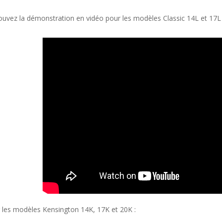
ouvez la démonstration en vidéo pour les modèles Classic 14L et 17L 
 les modèles Kensington 14K, 17K et 20K :