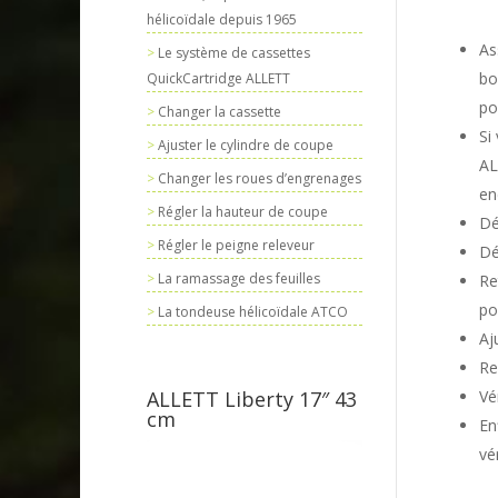
hélicoïdale depuis 1965
As
Le système de cassettes
bo
QuickCartridge ALLETT
po
Changer la cassette
Si
Ajuster le cylindre de coupe
AL
Changer les roues d’engrenages
en
Régler la hauteur de coupe
Dé
Régler le peigne releveur
Dé
La ramassage des feuilles
Re
po
La tondeuse hélicoïdale ATCO
Aj
Re
Vé
ALLETT Liberty 17″ 43
cm
En
vér